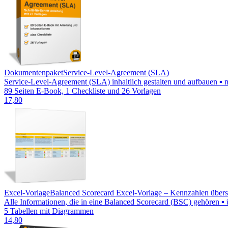
Dokumentenpaket
Service-Level-Agreement (SLA)
Service-Level-Agreement (SLA) inhaltlich gestalten und aufbauen ▪ 
89 Seiten E-Book, 1 Checkliste und 26 Vorlagen
17,80
Excel-Vorlage
Balanced Scorecard Excel-Vorlage – Kennzahlen übersic
Alle Informationen, die in eine Balanced Scorecard (BSC) gehören ▪ ü
5 Tabellen mit Diagrammen
14,80