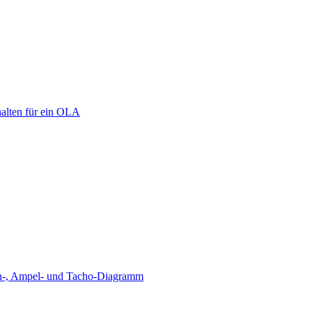
halten für ein OLA
äulen-, Ampel- und Tacho-Diagramm