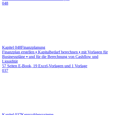
048
Kapitel 048
Finanzplanung
Finanzplan erstellen ▪ Kapitalbedarf berechnen ▪ mit Vorlagen für
Businesspläne ▪ und für die Berechnung von Cashflow und
Liquidität
57 Seiten E-Book, 19 Excel-Vorlagen und 1 Vorlage
037
Kapitel 037
Kennzahlensysteme