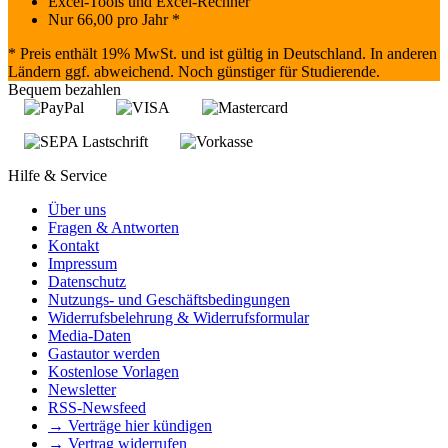
Excel-Tools und Excel-Rechner
Nur
66,00
pro Jahr *
* Preis enthält 19% MwSt. und ist gültig in Deutschland. In anderen
Ländern ggf. abweichend. Noch günstiger für Studierende.
Bequem bezahlen
Hilfe & Service
Über uns
Fragen & Antworten
Kontakt
Impressum
Datenschutz
Nutzungs- und Geschäftsbedingungen
Widerrufsbelehrung & Widerrufsformular
Media-Daten
Gastautor werden
Kostenlose Vorlagen
Newsletter
RSS-Newsfeed
→ Verträge hier kündigen
→ Vertrag widerrufen