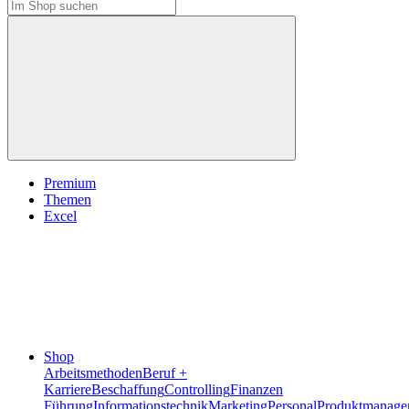
Premium
Themen
Excel
Shop
Arbeitsmethoden
Beruf +
Karriere
Beschaffung
Controlling
Finanzen
Führung
Informationstechnik
Marketing
Personal
Produktmanage