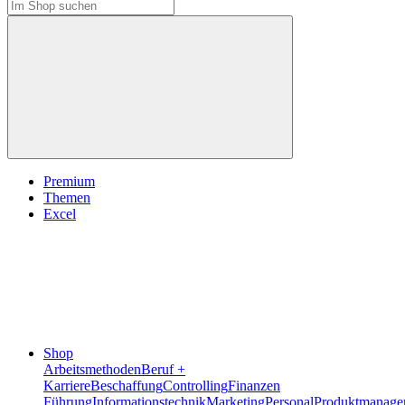
Premium
Themen
Excel
Shop
Arbeitsmethoden
Beruf +
Karriere
Beschaffung
Controlling
Finanzen
Führung
Informationstechnik
Marketing
Personal
Produktmanage