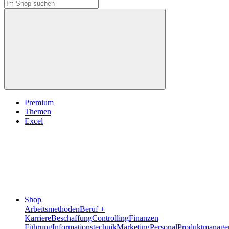
Premium
Themen
Excel
Shop
Arbeitsmethoden
Beruf +
Karriere
Beschaffung
Controlling
Finanzen
Führung
Informationstechnik
Marketing
Personal
Produktmanage