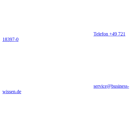
Telefon +49 721
18397-0
service@business-
wissen.de