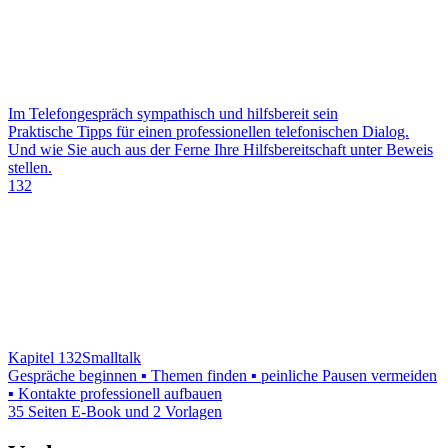
Im Telefongespräch sympathisch und hilfsbereit sein
Praktische Tipps für einen professionellen telefonischen Dialog.
Und wie Sie auch aus der Ferne Ihre Hilfsbereitschaft unter Beweis
stellen.
132
Kapitel 132
Smalltalk
Gespräche beginnen ▪ Themen finden ▪ peinliche Pausen vermeiden
▪ Kontakte professionell aufbauen
35 Seiten E-Book und 2 Vorlagen