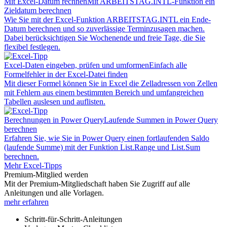
Mit Excel-Datum rechnen
Mit ARBEITSTAG.INTL-Funktion ein
Zieldatum berechnen
Wie Sie mit der Excel-Funktion ARBEITSTAG.INTL ein Ende-
Datum berechnen und so zuverlässige Terminzusagen machen.
Dabei berücksichtigen Sie Wochenende und freie Tage, die Sie
flexibel festlegen.
Excel-Daten eingeben, prüfen und umformen
Einfach alle
Formelfehler in der Excel-Datei finden
Mit dieser Formel können Sie in Excel die Zelladressen von Zellen
mit Fehlern aus einem bestimmten Bereich und umfangreichen
Tabellen auslesen und auflisten.
Berechnungen in Power Query
Laufende Summen in Power Query
berechnen
Erfahren Sie, wie Sie in Power Query einen fortlaufenden Saldo
(laufende Summe) mit der Funktion List.Range und List.Sum
berechnen.
Mehr Excel-Tipps
Premium-Mitglied werden
Mit der Premium-Mitgliedschaft haben Sie Zugriff auf alle
Anleitungen und alle Vorlagen.
mehr erfahren
Schritt-für-Schritt-Anleitungen