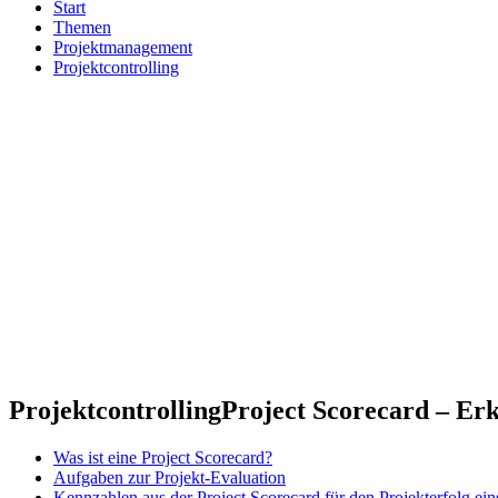
Start
Themen
Projektmanagement
Projektcontrolling
Projektcontrolling
Project Scorecard – Erkl
Was ist eine Project Scorecard?
Aufgaben zur Projekt-Evaluation
Kennzahlen aus der Project Scorecard für den Projekterfolg ein