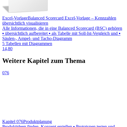
Excel-Vorlage
Balanced Scorecard Excel-Vorlage – Kennzahlen
übersichtlich visualisieren
Alle Informationen, die in eine Balanced Scorecard (BSC) gehören
▪ übersichtlich aufbereitet ▪ als Tabelle mit Soll-Ist-Vergleich und ▪
Säulen-, Ampel- und Tacho-Diagramm
5 Tabellen mit Diagrammen
14,80
Weitere Kapitel zum Thema
076
Kapitel 076
Produktplanung
Produktideen finden, Konzept erstellen ▪ Prototypen testen und