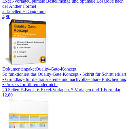
Excel-Vorlage
Optimale Bestellmenge und optimale Losgröße nach
der Andler-Formel
2 Tabellen + Diagramm
4,80
Dokumentenpaket
Quality-Gate-Konzept
So funktioniert das Quality-Gate-Konzept ▪ Schritt für Schritt erklärt
▪ Grundlage für die transparente und nachvollziehbare Entscheidung
▪ Prozess fortführen oder nicht
20 Seiten E-Book, 6 Excel-Vorlagen, 5 Vorlagen und 1 Formular
12,80