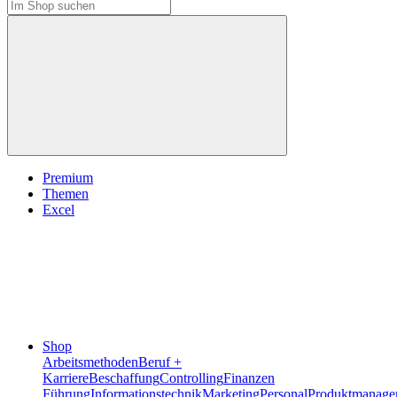
Premium
Themen
Excel
Shop
Arbeitsmethoden
Beruf +
Karriere
Beschaffung
Controlling
Finanzen
Führung
Informationstechnik
Marketing
Personal
Produktmanage