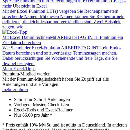
Spezielle Funktionen und Berechnungen in Excel
Funktion LET() –
mehr Übersicht in Excel
Mit der Excel-Funktion LET() vergeben Sie Rechenparametern
sprechende Namen. Mit diesen Namen können Sie Rechenformeln
definieren, die leicht lesbar und verständlich sind. Zwei Beispiele
zeigen, wie…
Mit Excel-Datum rechnen
Mit ARBEITSTAG.INTL-Funktion ein
Zieldatum berechnen
Wie Sie mit der Excel-Funktion ARBEITSTAG.INTL ein Ende-
Datum berechnen und so zuverlässige Terminzusagen machen.
Dabei berücksichtigen Sie Wochenende und freie Tage, die Sie
flexibel festlegen.
Mehr Excel-Tipps
Premium-Mitglied werden
Mit der Premium-Mitgliedschaft haben Sie Zugriff auf alle
Anleitungen und alle Vorlagen.
mehr erfahren
Schritt-für-Schritt-Anleitungen
Vorlagen, Muster, Checklisten
Excel-Tools und Excel-Rechner
Nur
66,00
pro Jahr *
* Preis enthält 19% MwSt. und ist gültig in Deutschland. In anderen