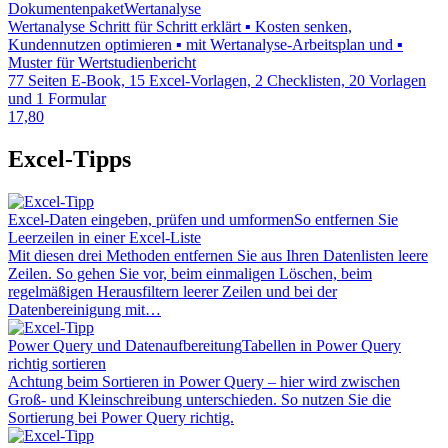
Dokumentenpaket
Wertanalyse
Wertanalyse Schritt für Schritt erklärt ▪ Kosten senken,
Kundennutzen optimieren ▪ mit Wertanalyse-Arbeitsplan und ▪
Muster für Wertstudienbericht
77 Seiten E-Book, 15 Excel-Vorlagen, 2 Checklisten, 20 Vorlagen
und 1 Formular
17,80
Excel-Tipps
Excel-Daten eingeben, prüfen und umformen
So entfernen Sie
Leerzeilen in einer Excel-Liste
Mit diesen drei Methoden entfernen Sie aus Ihren Datenlisten leere
Zeilen. So gehen Sie vor, beim einmaligen Löschen, beim
regelmäßigen Herausfiltern leerer Zeilen und bei der
Datenbereinigung mit…
Power Query und Datenaufbereitung
Tabellen in Power Query
richtig sortieren
Achtung beim Sortieren in Power Query – hier wird zwischen
Groß- und Kleinschreibung unterschieden. So nutzen Sie die
Sortierung bei Power Query richtig.