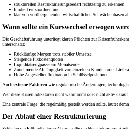
strukturellen Restrukturierungsbedarf rechtzeitig zu erkennen,
fundiert einzuordnen und
klar von vorübergehenden wirtschaftlichen Schwächephasen a
Wann sollte ein Kurswechsel erwogen wer
Die Geschäftsführung unterliegt klaren Pflichten zur Krisenfrüherk
unterschätzt:
Rückläufige Margen trotz stabiler Umsätze
Steigende Fixkostenquoten
Liquiditätsengpässe am Monatsende
Zunehmende Abhängigkeit von einzelnen Kunden oder Liefera
Hohe Angestelltenfluktuation in Schlüsselpositionen
Auch
externe Faktoren
wie regulatorische Änderungen, technologisc
Wer diese Krisenindikatoren nicht wahrnimmt oder nicht aktiv darauf 
Eine zentrale Frage, die regelmäßig gestellt werden sollte, lautet dem
Der Ablauf einer Restrukturierung
Schlagen die Frühindikatoren Alarm, sollte die Neustrukturierung zeitn