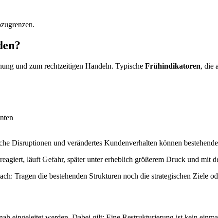
bzugrenzen.
den?
ennung und zum rechtzeitigen Handeln. Typische
Frühindikatoren
, die
nten
he Disruptionen und verändertes Kundenverhalten können bestehende un
reagiert, läuft Gefahr, später unter erheblich größerem Druck und mit
nach: Tragen die bestehenden Strukturen noch die strategischen Ziele od
ah eingeleitet werden. Dabei gilt: Eine Restrukturierung ist kein einmal