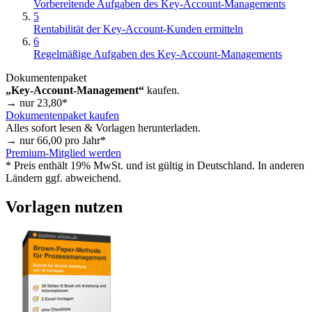
Vorbereitende Aufgaben des Key-Account-Managements
5
Rentabilität der Key-Account-Kunden ermitteln
6
Regelmäßige Aufgaben des Key-Account-Managements
Dokumentenpaket
„Key-Account-Management“
kaufen.
→ nur
23,80
*
Dokumentenpaket kaufen
Alles sofort lesen & Vorlagen herunterladen.
→ nur
66,00
pro Jahr*
Premium-Mitglied werden
* Preis enthält 19% MwSt. und ist gültig in Deutschland. In anderen
Ländern ggf. abweichend.
Vorlagen nutzen