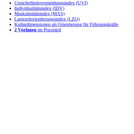
Unsicherheitsvermeidungsindex (UVI)
Individualitätsindex (IDV)
Maskulinitätsindex (MAS)
Langzeitorientierungsindex (LZO)
Kulturdimensionen als Orientierung für Führungskräfte
2 Vorlagen
im Praxisteil