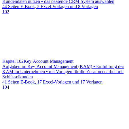
Kundendaten nutzen ▪ das passende CRM-System auswählen
44 Seiten E-Book, 2 Excel-Vorlagen und 8 Vorlagen
102
Kapitel 102
Key-Account-Management
Aufgaben im Key-Account-Management (KAM) ▪ Einführung des
KAM im Unternehmen ▪ mit Vorlagen für die Zusammenarbeit mit
Schlüsselkunden
41 Seiten E-Book, 17 Excel-Vorlagen und 17 Vorlagen
104