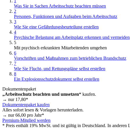
1
Was Sie in Sachen Arbeitsschutz beachten müssen
2
Personen, Funktionen und Aufgaben beim Arbeitsschutz
3
Wie Sie eine Gefährdungsbeurteilung erstellen
4
Psychische Belastung am Arbeitsplatz erkennen und vermeiden
5
Mit psychisch erkrankten Mitarbeitenden umgehen
6
Vorschriften und Maßnahmen zum betrieblichen Brandschutz
7
Wie Sie Flucht- und Rettungspläne selbst erstellen
8
Ein Explosionsschutzdokument selbst erstellen
Dokumentenpaket
„Arbeitsschutz beachten und umsetzen“
kaufen.
→ nur
17,80
*
Dokumentenpaket kaufen
Alles sofort lesen & Vorlagen herunterladen.
→ nur
66,00
pro Jahr*
Premium-Mitglied werden
* Preis enthält 19% MwSt. und ist gültig in Deutschland. In anderen