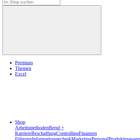
Premium
Themen
Excel
Shop
Arbeitsmethoden
Beruf +
Karriere
Beschaffung
Controlling
Finanzen
Führung
Informationstechnik
Marketing
Personal
Produktmanage