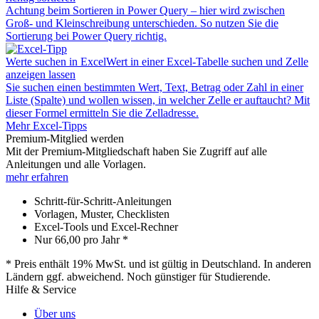
Achtung beim Sortieren in Power Query – hier wird zwischen
Groß- und Kleinschreibung unterschieden. So nutzen Sie die
Sortierung bei Power Query richtig.
Werte suchen in Excel
Wert in einer Excel-Tabelle suchen und Zelle
anzeigen lassen
Sie suchen einen bestimmten Wert, Text, Betrag oder Zahl in einer
Liste (Spalte) und wollen wissen, in welcher Zelle er auftaucht? Mit
dieser Formel ermitteln Sie die Zelladresse.
Mehr Excel-Tipps
Premium-Mitglied werden
Mit der Premium-Mitgliedschaft haben Sie Zugriff auf alle
Anleitungen und alle Vorlagen.
mehr erfahren
Schritt-für-Schritt-Anleitungen
Vorlagen, Muster, Checklisten
Excel-Tools und Excel-Rechner
Nur
66,00
pro Jahr *
* Preis enthält 19% MwSt. und ist gültig in Deutschland. In anderen
Ländern ggf. abweichend. Noch günstiger für Studierende.
Hilfe & Service
Über uns