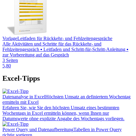
Vorlage
Leitfaden für Rückkehr- und Fehlzeitengespräche
Alle Aktivitäten und Schritte für das Rückkehr- und
Fehlzeitengespräch ▪ Leitfaden und Schritt-für-Schritt-Anleitung ▪
zur Vorbereitung auf das Gespräch
3 Seiten
5,80
Excel-Tipps
Datenanalyse in Excel
Höchsten Umsatz an definiertem Wochentag
ermitteln mit Excel
Erfahren Sie, wie Sie den höchsten Umsatz eines bestimmten
Wochentags in Excel ermitteln können, wenn Ihnen nur
Datumswerte ohne explizite Angabe des Wochentags vorliegen.
Power Query und Datenaufbereitung
Tabellen in Power Query
richtig sortieren