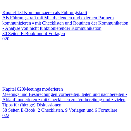
Kapitel 131
Kommunizieren als Führungskraft
Als Führungskraft mit Mitarbeitenden und externen Partnern
kommunizieren ▪ mit Checklisten und Routinen der Kommunikation
▪ Analyse von nicht funktionierender Kommunikation
30 Seiten E-Book und 4 Vorlagen
020
Kapitel 020
Meetings moderieren
Meetings und Besprechungen vorbereiten, leiten und nachbereiten ▪
Ablauf moderieren ▪ mit Checklisten zur Vorbereitung und ▪ vielen
Tipps für (hitzige) Diskussionen
58 Seiten E-Book, 2 Checklisten, 9 Vorlagen und 6 Formulare
022