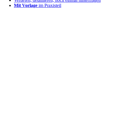
Vertiefen, detaillieren, noch einmal hinterfragen
Mit Vorlage
im Praxisteil