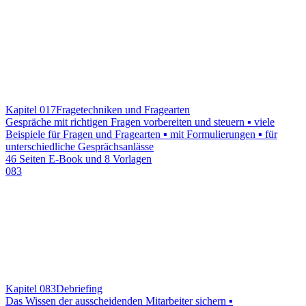
Kapitel 017
Fragetechniken und Fragearten
Gespräche mit richtigen Fragen vorbereiten und steuern ▪ viele
Beispiele für Fragen und Fragearten ▪ mit Formulierungen ▪ für
unterschiedliche Gesprächsanlässe
46 Seiten E-Book und 8 Vorlagen
083
Kapitel 083
Debriefing
Das Wissen der ausscheidenden Mitarbeiter sichern ▪