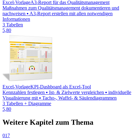
Excel-Vorlage
A3-Report für das Qualitätsmanagement
Maßnahmen zum Qualitätsmanagement dokumentieren und
nachweisen ▪ A3-Report erstellen mit allen notwendigen
Informationen
3 Tabellen
5,80
Excel-Vorlage
KPI-Dashboard als Excel-Tool
Kennzahlen festlegen ▪ Ist- & Zielwerte vergleichen ▪ individuelle
Visualisierung mit ▪ Tacho-, Waffel- & Säulendiagrammen
3 Tabellen + Diagramme
5,80
Weitere Kapitel zum Thema
017