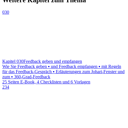
030
Kapitel 030
Feedback geben und empfangen
Wie Sie Feedback geben ▪ und Feedback empfangen ▪ mit Regeln
für das Feedback-Gespräch ▪ Erläuterungen zum Johari-Fenster und
zum ▪ 360-Grad-Feedback
25 Seiten E-Book, 4 Checklisten und 6 Vorlagen
234