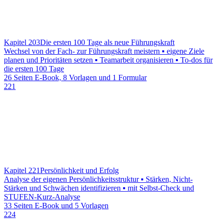
Kapitel 203
Die ersten 100 Tage als neue Führungskraft
Wechsel von der Fach- zur Führungskraft meistern ▪ eigene Ziele
planen und Prioritäten setzen ▪ Teamarbeit organisieren ▪ To-dos für
die ersten 100 Tage
26 Seiten E-Book, 8 Vorlagen und 1 Formular
221
Kapitel 221
Persönlichkeit und Erfolg
Analyse der eigenen Persönlichkeitsstruktur ▪ Stärken, Nicht-
Stärken und Schwächen identifizieren ▪ mit Selbst-Check und
STUFEN-Kurz-Analyse
33 Seiten E-Book und 5 Vorlagen
224