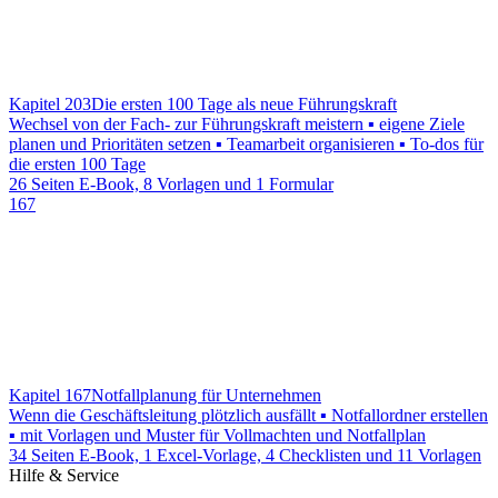
Kapitel 203
Die ersten 100 Tage als neue Führungskraft
Wechsel von der Fach- zur Führungskraft meistern ▪ eigene Ziele
planen und Prioritäten setzen ▪ Teamarbeit organisieren ▪ To-dos für
die ersten 100 Tage
26 Seiten E-Book, 8 Vorlagen und 1 Formular
167
Kapitel 167
Notfallplanung für Unternehmen
Wenn die Geschäftsleitung plötzlich ausfällt ▪ Notfallordner erstellen
▪ mit Vorlagen und Muster für Vollmachten und Notfallplan
34 Seiten E-Book, 1 Excel-Vorlage, 4 Checklisten und 11 Vorlagen
Hilfe & Service