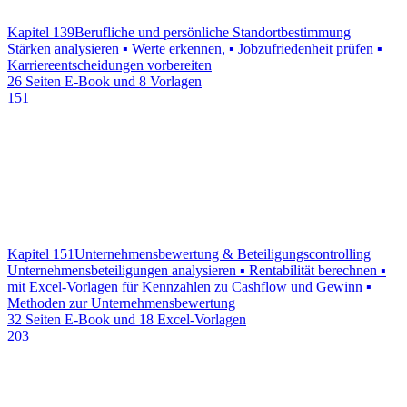
Kapitel 139
Berufliche und persönliche Standortbestimmung
Stärken analysieren ▪ Werte erkennen, ▪ Jobzufriedenheit prüfen ▪
Karriereentscheidungen vorbereiten
26 Seiten E-Book und 8 Vorlagen
151
Kapitel 151
Unternehmensbewertung & Beteiligungscontrolling
Unternehmensbeteiligungen analysieren ▪ Rentabilität berechnen ▪
mit Excel-Vorlagen für Kennzahlen zu Cashflow und Gewinn ▪
Methoden zur Unternehmensbewertung
32 Seiten E-Book und 18 Excel-Vorlagen
203