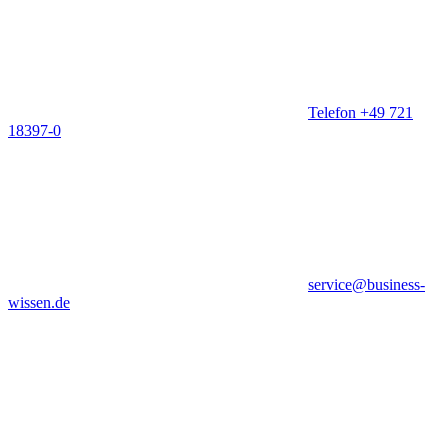
Telefon +49 721
18397-0
service@business-
wissen.de