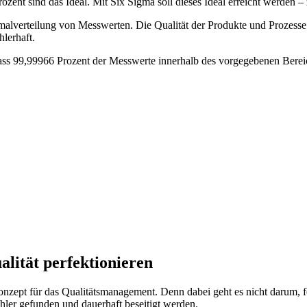
ent sind das Ideal. Mit Six Sigma soll dieses Ideal erreicht werden 
malverteilung von Messwerten. Die Qualität der Produkte und Prozesse 
hlerhaft.
dass 99,99966 Prozent der Messwerte innerhalb des vorgegebenen Berei
lität perfektionieren
zept für das Qualitätsmanagement. Denn dabei geht es nicht darum, fehl
hler gefunden und dauerhaft beseitigt werden.