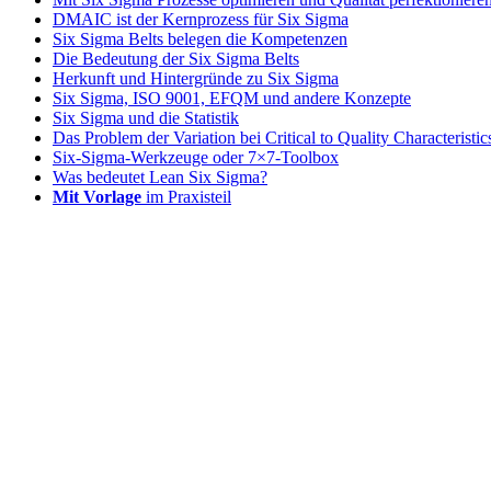
DMAIC ist der Kernprozess für Six Sigma
Six Sigma Belts belegen die Kompetenzen
Die Bedeutung der Six Sigma Belts
Herkunft und Hintergründe zu Six Sigma
Six Sigma, ISO 9001, EFQM und andere Konzepte
Six Sigma und die Statistik
Das Problem der Variation bei Critical to Quality Characteristi
Six-Sigma-Werkzeuge oder 7×7-Toolbox
Was bedeutet Lean Six Sigma?
Mit Vorlage
im Praxisteil