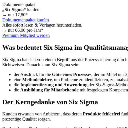
Dokumentenpaket
„Six Sigma“
kaufen.
→ nur
17,80
*
Dokumentenpaket kaufen
Alles sofort lesen & Vorlagen herunterladen.
→ nur
66,00
pro Jahr*
Premium-Mitglied werden
Was bedeutet Six Sigma im Qualitätsman
Six Sigma hat sich von einem Begriff aus der Prozesssteuerung durch
Sichtweisen. Danach kann Six Sigma sein:
der Ausdruck für die
Güte eines Prozesses
, der im Mittel nur 
eine
Methodenlehre
, um Probleme zu identifizieren, zu analy
die
Implementierung und Anwendung
der Six-Sigma-Method
die
Ausbildung für Mitarbeitende
mit festgelegten Kompetenz
Der Kerngedanke von Six Sigma
Kunden erwarten von Anbietern, dass deren
Produkte fehlerfrei
funk
prozentige Qualität sorgen.