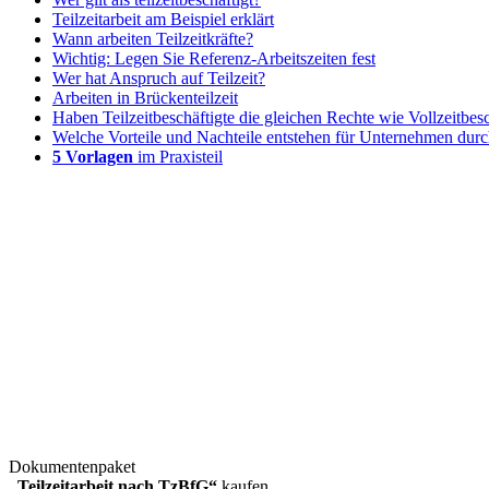
Teilzeitarbeit am Beispiel erklärt
Wann arbeiten Teilzeitkräfte?
Wichtig: Legen Sie Referenz-Arbeitszeiten fest
Wer hat Anspruch auf Teilzeit?
Arbeiten in Brückenteilzeit
Haben Teilzeitbeschäftigte die gleichen Rechte wie Vollzeitbesc
Welche Vorteile und Nachteile entstehen für Unternehmen durch
5 Vorlagen
im Praxisteil
Dokumentenpaket
„Teilzeitarbeit nach TzBfG“
kaufen.