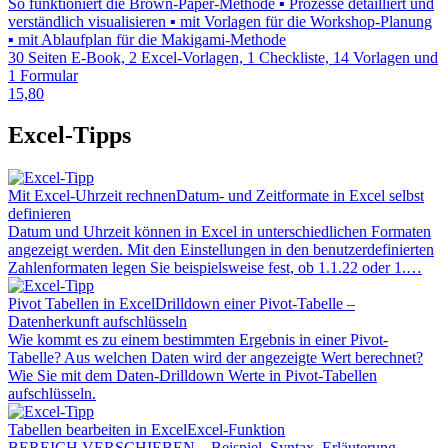
So funktioniert die Brown-Paper-Methode ▪ Prozesse detailliert und
verständlich visualisieren ▪ mit Vorlagen für die Workshop-Planung
▪ mit Ablaufplan für die Makigami-Methode
30 Seiten E-Book, 2 Excel-Vorlagen, 1 Checkliste, 14 Vorlagen und
1 Formular
15,80
Excel-Tipps
Mit Excel-Uhrzeit rechnen
Datum- und Zeitformate in Excel selbst
definieren
Datum und Uhrzeit können in Excel in unterschiedlichen Formaten
angezeigt werden. Mit den Einstellungen in den benutzerdefinierten
Zahlenformaten legen Sie beispielsweise fest, ob 1.1.22 oder 1.…
Pivot Tabellen in Excel
Drilldown einer Pivot-Tabelle –
Datenherkunft aufschlüsseln
Wie kommt es zu einem bestimmten Ergebnis in einer Pivot-
Tabelle? Aus welchen Daten wird der angezeigte Wert berechnet?
Wie Sie mit dem Daten-Drilldown Werte in Pivot-Tabellen
aufschlüsseln.
Tabellen bearbeiten in Excel
Excel-Funktion
BEREICH.VERSCHIEBEN – Beispiel, Syntax, Erläuterung