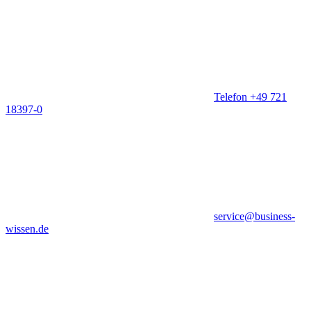
Telefon +49 721
18397-0
service@business-
wissen.de