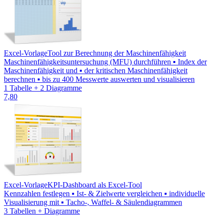
Excel-Vorlage
Tool zur Berechnung der Maschinenfähigkeit
Maschinenfähigkeitsuntersuchung (MFU) durchführen ▪ Index der
Maschinenfähigkeit und ▪ der kritischen Maschinenfähigkeit
berechnen ▪ bis zu 400 Messwerte auswerten und visualisieren
1 Tabelle + 2 Diagramme
7,80
Excel-Vorlage
KPI-Dashboard als Excel-Tool
Kennzahlen festlegen ▪ Ist- & Zielwerte vergleichen ▪ individuelle
Visualisierung mit ▪ Tacho-, Waffel- & Säulendiagrammen
3 Tabellen + Diagramme