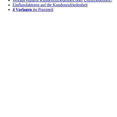
Woraus entsteht Kundenzufriedenheit oder Unzufriedenheit?
Einflussfaktoren auf die Kundenzufriedenheit
4 Vorlagen
im Praxisteil