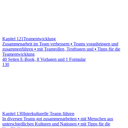
Kapitel 121
Teamentwicklung
Zusammenarbeit im Team verbessern ▪ Teams voranbringen und
zusammenführen ▪ mit Teamrollen, Testfragen und ▪ Tipps für die
Teamentwicklung
40 Seiten E-Book, 8 Vorlagen und 1 Formular
130
Kapitel 130
Interkulturelle Teams führen
In diversen Teams gut zusammenarbeiten ▪ mit Menschen aus
unterschiedlichen Kulturen und Nationen ▪ mit Tipps für die