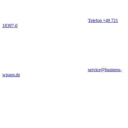
Telefon +49 721
18397-0
service@business-
wissen.de