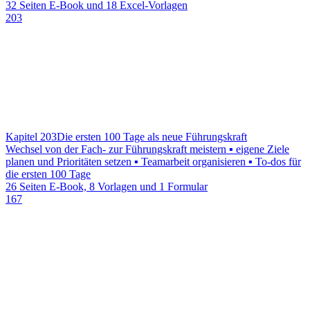
32 Seiten E-Book und 18 Excel-Vorlagen
203
Kapitel 203
Die ersten 100 Tage als neue Führungskraft
Wechsel von der Fach- zur Führungskraft meistern ▪ eigene Ziele
planen und Prioritäten setzen ▪ Teamarbeit organisieren ▪ To-dos für
die ersten 100 Tage
26 Seiten E-Book, 8 Vorlagen und 1 Formular
167