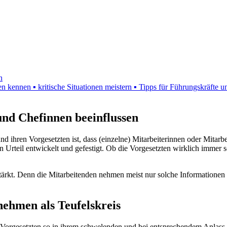
n
 kennen ▪ kritische Situationen meistern ▪ Tipps für Führungskräfte u
nd Chefinnen beeinflussen
d ihren Vorgesetzten ist, dass (einzelne) Mitarbeiterinnen oder Mitarbe
 Urteil entwickelt und gefestigt. Ob die Vorgesetzten wirklich immer 
tärkt. Denn die Mitarbeitenden nehmen meist nur solche Informationen w
nehmen als Teufelskreis
e Vorgesetzten so in ihrem schwelenden und bei entsprechendem Anlass 