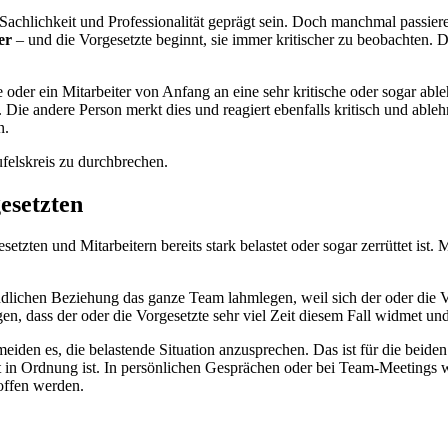
Sachlichkeit und Professionalität geprägt sein. Doch manchmal passier
er
– und die Vorgesetzte beginnt, sie immer kritischer zu beobachten. 
.
e oder ein Mitarbeiter von Anfang an eine sehr kritische oder sogar a
 Die andere Person merkt dies und reagiert ebenfalls kritisch und ableh
n.
ufelskreis zu durchbrechen.
esetzten
setzten und Mitarbeitern bereits stark belastet oder sogar zerrüttet is
indlichen Beziehung das ganze Team lahmlegen, weil sich der oder die 
gen, dass der oder die Vorgesetzte sehr viel Zeit diesem Fall widmet u
en es, die belastende Situation anzusprechen. Das ist für die beiden 
t in Ordnung ist. In persönlichen Gesprächen oder bei Team-Meetings w
offen werden.