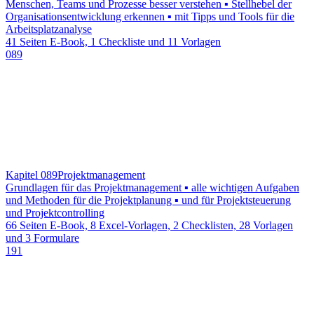
Menschen, Teams und Prozesse besser verstehen ▪ Stellhebel der
Organisationsentwicklung erkennen ▪ mit Tipps und Tools für die
Arbeitsplatzanalyse
41 Seiten E-Book, 1 Checkliste und 11 Vorlagen
089
Kapitel 089
Projektmanagement
Grundlagen für das Projektmanagement ▪ alle wichtigen Aufgaben
und Methoden für die Projektplanung ▪ und für Projektsteuerung
und Projektcontrolling
66 Seiten E-Book, 8 Excel-Vorlagen, 2 Checklisten, 28 Vorlagen
und 3 Formulare
191