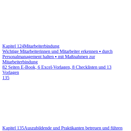
Kapitel 124
Mitarbeiterbindung
Wichtige Mitarbeiterinnen und Mitarbeiter erkennen ▪ durch
Personalmanagement halten ▪ mit Maßnahmen zur
Mitarbeiterbindung
82 Seiten E-Book, 6 Excel-Vorlagen, 8 Checklisten und 13
Vorlagen
135
Kapitel 135
Auszubildende und Praktikanten betreuen und führen