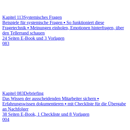
Kapitel 113
Systemisches Fragen
Beispiele für systemische Fragen ▪ So funktioniert diese
Fragetechnik ▪ Meinungen einholen, Emotionen hinterfragen, über
den Tellerrand schauen
24 Seiten E-Book und 3 Vorlagen
083
Kapitel 083
Debriefing
Das Wissen der ausscheidenden Mitarbeiter sichern ▪
Erfahrungswissen dokumentieren ▪ mit Checkliste für die Übergabe
an Nachfolger
38 Seiten E-Book, 1 Checkliste und 8 Vorlagen
004