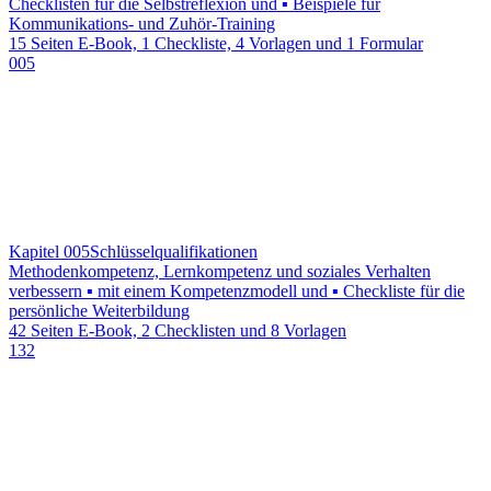
Checklisten für die Selbstreflexion und ▪ Beispiele für
Kommunikations- und Zuhör-Training
15 Seiten E-Book, 1 Checkliste, 4 Vorlagen und 1 Formular
005
Kapitel 005
Schlüsselqualifikationen
Methodenkompetenz, Lernkompetenz und soziales Verhalten
verbessern ▪ mit einem Kompetenzmodell und ▪ Checkliste für die
persönliche Weiterbildung
42 Seiten E-Book, 2 Checklisten und 8 Vorlagen
132