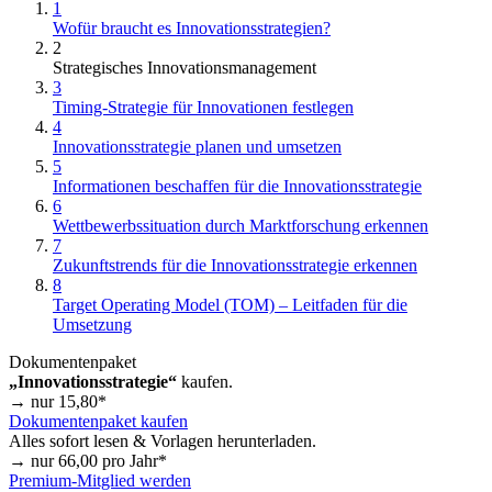
1
Wofür braucht es Innovationsstrategien?
2
Strategisches Innovationsmanagement
3
Timing-Strategie für Innovationen festlegen
4
Innovationsstrategie planen und umsetzen
5
Informationen beschaffen für die Innovationsstrategie
6
Wettbewerbssituation durch Marktforschung erkennen
7
Zukunftstrends für die Innovationsstrategie erkennen
8
Target Operating Model (TOM) – Leitfaden für die
Umsetzung
Dokumentenpaket
„Innovationsstrategie“
kaufen.
→ nur
15,80
*
Dokumentenpaket kaufen
Alles sofort lesen & Vorlagen herunterladen.
→ nur
66,00
pro Jahr*
Premium-Mitglied werden