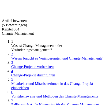
Artikel bewerten
(
5
Bewertungen
)
Kapitel 084
Change-Management
1
Was ist Change-Management oder
Veränderungsmanagement?
2
Warum braucht es Veränderungen und Change-Management?
3
Change-Projekte vorbereiten
4
Change-Projekte durchführen
5
Mitarbeiter und Mitarbeiterinnen in das Change-Projekt
einbeziehen
6
Vorgehensweise und Methoden des Change-Managements
7
Fallbeispiel: Agile Netzwerke für das Change-Management