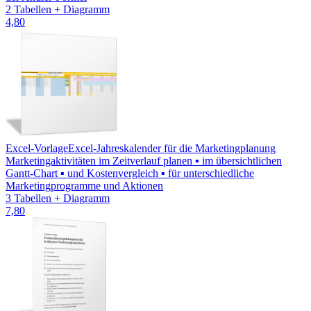
2 Tabellen + Diagramm
4,80
Excel-Vorlage
Excel-Jahreskalender für die Marketingplanung
Marketingaktivitäten im Zeitverlauf planen ▪ im übersichtlichen
Gantt-Chart ▪ und Kostenvergleich ▪ für unterschiedliche
Marketingprogramme und Aktionen
3 Tabellen + Diagramm
7,80