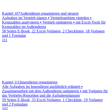
Kapitel 107
Außendienst organisieren und steuern
Aufgaben im Vertrieb planen ▪ Vertriebsgebiete einteilen ▪
Kennzahlen analysieren ▪ Vertrieb optimieren ▪ mit Excel-Tools für
Kennzahlen im Außendienst
58 Seiten E-Book, 22 Excel-Vorlagen, 2 Checklisten, 18 Vorlagen
und 1 Formular
111
Kapitel 111
Innendienst organisieren
Alle Aufgaben im Innendienst ausführlich erläutert ▪
Zusammenarbeit mit dem Außendienst optimieren ▪ mit Vorlagen für
das Vertriebs-Reporting und die Aufgabenplanung
59 Seiten E-Book, 33 Excel-Vorlagen, 1 Checkliste, 19 Vorlagen
und 2 Formulare
102