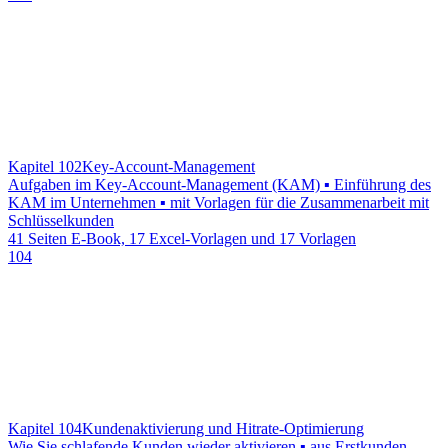
Kapitel 102
Key-Account-Management
Aufgaben im Key-Account-Management (KAM) ▪ Einführung des
KAM im Unternehmen ▪ mit Vorlagen für die Zusammenarbeit mit
Schlüsselkunden
41 Seiten E-Book, 17 Excel-Vorlagen und 17 Vorlagen
104
Kapitel 104
Kundenaktivierung und Hitrate-Optimierung
Wie Sie schlafende Kunden wieder aktivieren ▪ aus Erstkunden