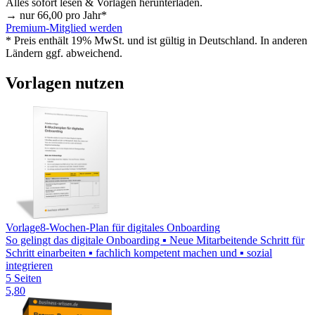
Alles sofort lesen & Vorlagen herunterladen.
→ nur
66,00
pro Jahr*
Premium-Mitglied werden
* Preis enthält 19% MwSt. und ist gültig in Deutschland. In anderen
Ländern ggf. abweichend.
Vorlagen nutzen
Vorlage
8-Wochen-Plan für digitales Onboarding
So gelingt das digitale Onboarding ▪ Neue Mitarbeitende Schritt für
Schritt einarbeiten ▪ fachlich kompetent machen und ▪ sozial
integrieren
5 Seiten
5,80