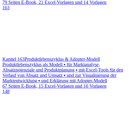
79 Seiten E-Book, 21 Excel-Vorlagen und 14 Vorlagen
163
Kapitel 163
Produktlebenszyklus & Adopter-Modell
Produktlebenszyklus als Modell ▪ für Marktanalyse,
Absatzpotenziale und Produktplanung ▪ mit Excel-Tools für den
Verlauf von Absatz und Umsatz ▪ und zur Visualisierung der
Marktentwicklung ▪ und Erklärung mit Adopter-Modell
67 Seiten E-Book, 15 Excel-Vorlagen und 16 Vorlagen
148