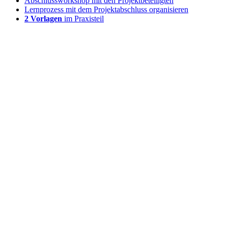
Abschlussworkshop mit den Projektbeteiligten
Lernprozess mit dem Projektabschluss organisieren
2 Vorlagen
im Praxisteil