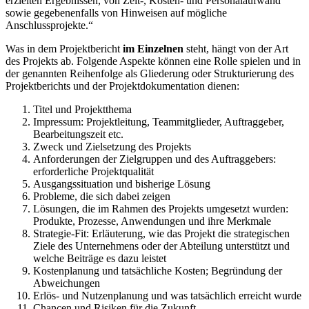
erzielten Ergebnissen, von Zeit-, Kosten- und Personalaufwand
sowie gegebenenfalls von Hinweisen auf mögliche
Anschlussprojekte.“
Was in dem Projektbericht
im Einzelnen
steht, hängt von der Art
des Projekts ab. Folgende Aspekte können eine Rolle spielen und in
der genannten Reihenfolge als Gliederung oder Strukturierung des
Projektberichts und der Projektdokumentation dienen:
Titel und Projektthema
Impressum: Projektleitung, Teammitglieder, Auftraggeber,
Bearbeitungszeit etc.
Zweck und Zielsetzung des Projekts
Anforderungen der Zielgruppen und des Auftraggebers:
erforderliche Projektqualität
Ausgangssituation und bisherige Lösung
Probleme, die sich dabei zeigen
Lösungen, die im Rahmen des Projekts umgesetzt wurden:
Produkte, Prozesse, Anwendungen und ihre Merkmale
Strategie-Fit: Erläuterung, wie das Projekt die strategischen
Ziele des Unternehmens oder der Abteilung unterstützt und
welche Beiträge es dazu leistet
Kostenplanung und tatsächliche Kosten; Begründung der
Abweichungen
Erlös- und Nutzenplanung und was tatsächlich erreicht wurde
Chancen und Risiken für die Zukunft