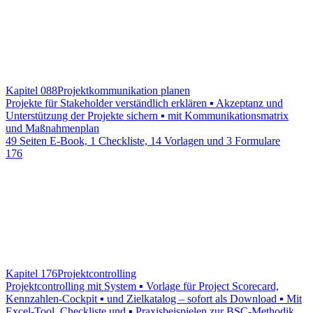
Kapitel 088
Projektkommunikation planen
Projekte für Stakeholder verständlich erklären ▪ Akzeptanz und
Unterstützung der Projekte sichern ▪ mit Kommunikationsmatrix
und Maßnahmenplan
49 Seiten E-Book, 1 Checkliste, 14 Vorlagen und 3 Formulare
176
Kapitel 176
Projektcontrolling
Projektcontrolling mit System ▪ Vorlage für Project Scorecard,
Kennzahlen-Cockpit ▪ und Zielkatalog – sofort als Download ▪ Mit
Excel-Tool, Checkliste und ▪ Praxisbeispielen zur BSC-Methodik