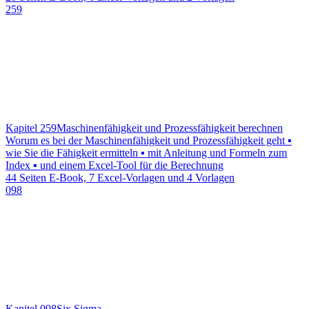
259
Kapitel 259
Maschinenfähigkeit und Prozessfähigkeit berechnen
Worum es bei der Maschinenfähigkeit und Prozessfähigkeit geht ▪
wie Sie die Fähigkeit ermitteln ▪ mit Anleitung und Formeln zum
Index ▪ und einem Excel-Tool für die Berechnung
44 Seiten E-Book, 7 Excel-Vorlagen und 4 Vorlagen
098
Kapitel 098
Six Sigma