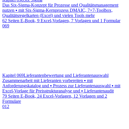
Das Six-Sigma-Konzept für Prozesse und Qualitätsmanagement
nutzen ▪ mit Six-Sigma-Kernprozess DMAIC, 7×7-Toolbox,
Qualitätsregelkarten (Excel) und vielen Tools mehr
62 Seiten E-Book, 9 Excel-Vorlagen, 7 Vorlagen und 1 Formular
069
Kapitel 069
Lieferantenbewertung und Lieferantenauswahl
Zusammenarbeit mit Lieferanten vorbereiten ▪ mit
Anforderungskatalog und ▪ Prozess zur Lieferantenauswahl ▪ mit
Excel-Vorlage für Preisstrukturanalyse und ▪ Lieferantenaudit
79 Seiten E-Book, 24 Excel-Vorlagen, 12 Vorlagen und 2
Formulare
012