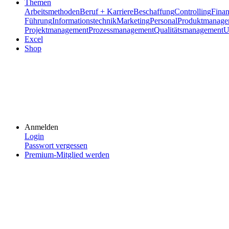
Themen
Arbeitsmethoden
Beruf + Karriere
Beschaffung
Controlling
Fina
Führung
Informationstechnik
Marketing
Personal
Produktmanage
Projektmanagement
Prozessmanagement
Qualitätsmanagement
U
Excel
Shop
Anmelden
Login
Passwort vergessen
Premium-Mitglied werden