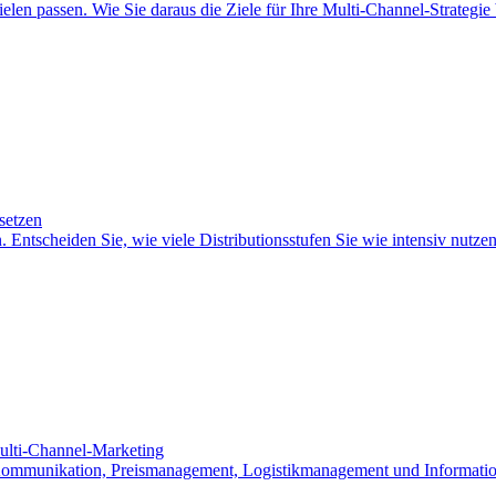
len passen. Wie Sie daraus die Ziele für Ihre Multi-Channel-Strategie
setzen
 Entscheiden Sie, wie viele Distributionsstufen Sie wie intensiv nutz
ulti-Channel-Marketing
Kommunikation, Preismanagement, Logistikmanagement und Informatio