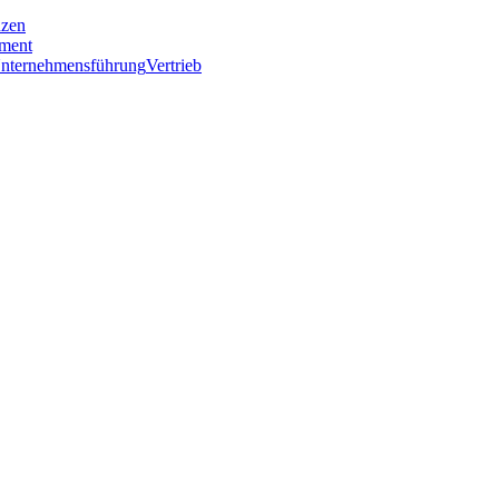
nzen
ment
nternehmensführung
Vertrieb