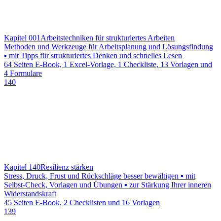
Kapitel 001
Arbeitstechniken für strukturiertes Arbeiten
Methoden und Werkzeuge für Arbeitsplanung und Lösungsfindung
▪ mit Tipps für strukturiertes Denken und schnelles Lesen
64 Seiten E-Book, 1 Excel-Vorlage, 1 Checkliste, 13 Vorlagen und
4 Formulare
140
Kapitel 140
Resilienz stärken
Stress, Druck, Frust und Rückschläge besser bewältigen ▪ mit
Selbst-Check, Vorlagen und Übungen ▪ zur Stärkung Ihrer inneren
Widerstandskraft
45 Seiten E-Book, 2 Checklisten und 16 Vorlagen
139