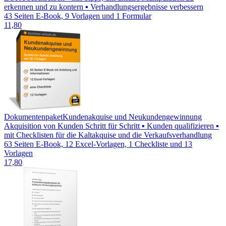
erkennen und zu kontern ▪ Verhandlungsergebnisse verbessern
43 Seiten E-Book, 9 Vorlagen und 1 Formular
11,80
Dokumentenpaket
Kundenakquise und Neukundengewinnung
Akquisition von Kunden Schritt für Schritt ▪ Kunden qualifizieren ▪
mit Checklisten für die Kaltakquise und die Verkaufsverhandlung
63 Seiten E-Book, 12 Excel-Vorlagen, 1 Checkliste und 13
Vorlagen
17,80