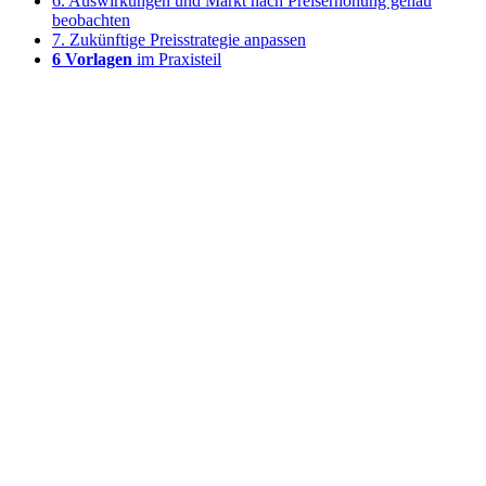
6. Auswirkungen und Markt nach Preiserhöhung genau
beobachten
7. Zukünftige Preisstrategie anpassen
6 Vorlagen
im Praxisteil