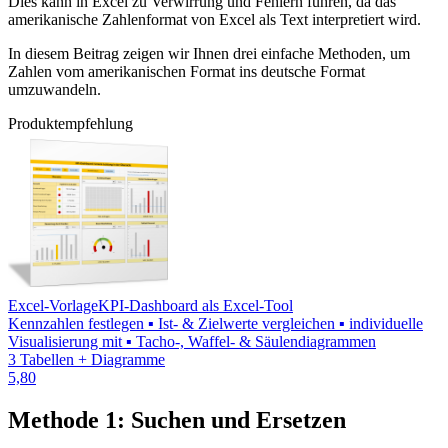
Dies kann in Excel zu Verwirrung und Fehlern führen, da das
amerikanische Zahlenformat von Excel als Text interpretiert wird.
In diesem Beitrag zeigen wir Ihnen drei einfache Methoden, um
Zahlen vom amerikanischen Format ins deutsche Format
umzuwandeln.
Produktempfehlung
Excel-Vorlage
KPI-Dashboard als Excel-Tool
Kennzahlen festlegen ▪ Ist- & Zielwerte vergleichen ▪ individuelle
Visualisierung mit ▪ Tacho-, Waffel- & Säulendiagrammen
3 Tabellen + Diagramme
5,80
Methode 1: Suchen und Ersetzen