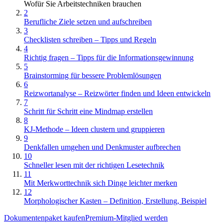
Wofür Sie Arbeitstechniken brauchen
2
Berufliche Ziele setzen und aufschreiben
3
Checklisten schreiben – Tipps und Regeln
4
Richtig fragen – Tipps für die Informationsgewinnung
5
Brainstorming für bessere Problemlösungen
6
Reizwortanalyse – Reizwörter finden und Ideen entwickeln
7
Schritt für Schritt eine Mindmap erstellen
8
KJ-Methode – Ideen clustern und gruppieren
9
Denkfallen umgehen und Denkmuster aufbrechen
10
Schneller lesen mit der richtigen Lesetechnik
11
Mit Merkworttechnik sich Dinge leichter merken
12
Morphologischer Kasten – Definition, Erstellung, Beispiel
Dokumentenpaket kaufen
Premium-Mitglied werden